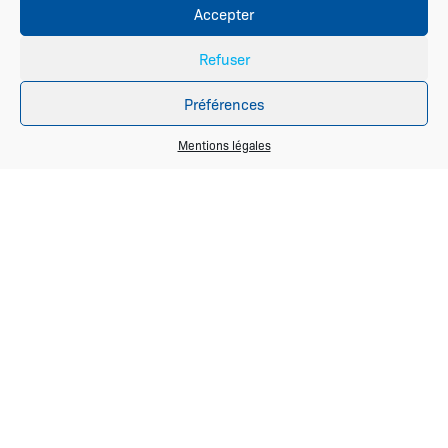
Accepter
Refuser
Préférences
Mentions légales
10 rue Alexis Massicot
PA La Lande du Guenet
35600
Sainte-Marie
02 99 71 15 72
contact@cgb-bretagne.fr
9h-12h30 et 13h30-17h30
Accueil
Nos réalisations
Contact
Mentions Légales